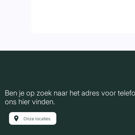
Ben je op zoek naar het adres voor telef
ons hier vinden.
location_on
Onze locaties