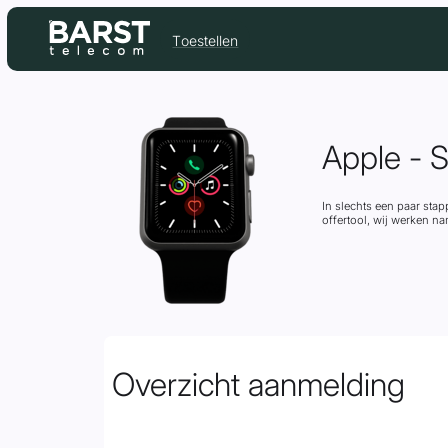
Toestellen
Apple -
In slechts een paar stap
offertool, wij werken na
Overzicht aanmelding