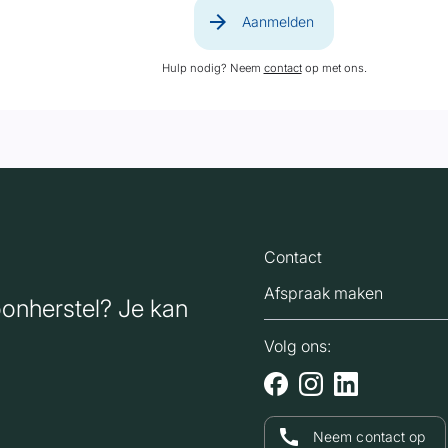
arrow_forward
Aanmelden
Hulp nodig? Neem
contact
op met ons.
Contact
Afspraak maken
oonherstel? Je kan
Volg ons:
call
Neem contact op