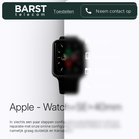
call
Neem contact op
Toestellen
Home
Toestellen
Afspraak
call
Contact
Apple - Watch+SE+40mm
In slechts een paar stappen configureer je gemakkelijk en snel jouw
reparatie met onze online configurator inclusief offertool, wij werken
namelijk graag duidelijk en transparant