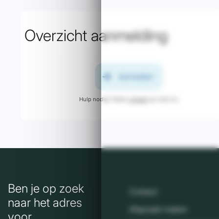
Overzicht aanmelding
arrow_forward
Aanmelden
Hulp nodig? Neem
contact
op met ons.
Ben je op zoek
Contact
naar het adres
Afspraak maken
voor