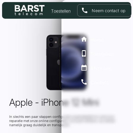
call
Neem contact op
Toestellen
Home
Toestellen
Afspraak
call
Contact
Apple - iPhone 12 Mini
In slechts een paar stappen configureer je gemakkelijk en snel jouw
reparatie met onze online configurator inclusief offertool, wij werken
namelijk graag duidelijk en transparant