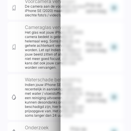
Voorcamera vervangen
Prijs op
De camera aan de voorkant van jouw
add
aanvraag
iPhone SE (2020) maakt geen of
slechte foto’s / video’s.
Cameraglas vervangen
Het glas wat jouw iPhone SE (2020)
camera bedekt is gebroken of
helemaal weg. Soms moet dan de
Prijs op
gehele achterkant vervangen
add
aanvraag
worden. Let op! Indien er vlekjes in
jouw beeld zitten of als de camera
niet meer goed focust, dan is er een
kans dat ook jouw camera moet
worden vervangen.
Waterschade behandeling
Indien jouw iPhone SE (2020)
recentelijk in aanraking is gekomen
met water / vloeistoffen, kunnen wij
Prijs op
add
een reiniging uitvoeren. Let op! Er
aanvraag
kunnen desondanks onderdelen
beschadigd zijn, hier krijg je dan een
prijsopgave van. Het onderzoek kan
soms langer dan 24 uur duren.
Onderzoek
Prijs op