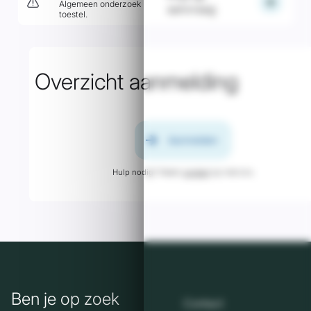
add
Algemeen onderzoek
aanvraag
toestel.
Overzicht aanmelding
arrow_forward
Aanmelden
Hulp nodig? Neem
contact
op met ons.
Ben je op zoek
Contact