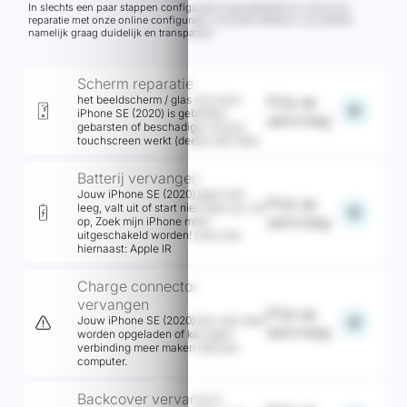
In slechts een paar stappen configureer je gemakkelijk en snel jouw
reparatie met onze online configurator inclusief offertool, wij werken
namelijk graag duidelijk en transparant
Scherm reparatie
het beeldscherm / glas van jouw
Prijs op
add
iPhone SE (2020) is gebroken,
aanvraag
gebarsten of beschadigd. of jouw
touchscreen werkt (deels) niet meer.
Batterij vervangen
Jouw iPhone SE (2020) gaat snel
Prijs op
leeg, valt uit of start niet meer op. Let
add
aanvraag
op, Zoek mijn iPhone moet
uitgeschakeld worden! Lees ook
hiernaast: Apple IR
Charge connector
vervangen
Prijs op
add
Jouw iPhone SE (2020) kan niet meer
aanvraag
worden opgeladen of kan geen
verbinding meer maken met een
computer.
Backcover vervangen