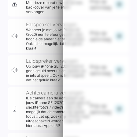
Prijs op
Met deze reparatie wordt de hele
add
aanvraag
backcover van je telefoon
vervangen.
Earspeaker vervangen
Wanneer je met jouw iPhone SE
Prijs op
(2020) een telefoongesprek voert,
add
aanvraag
hoor je de ander niet of nauwelijks.
Ook is het mogelijk dat het geluid
kraakt.
Luidspreker vervangen
Op jouw iPhone SE (2020) komt er
Prijs op
add
geen geluid meer uit de speaker als
aanvraag
je iets afspeelt. Ook is het mogelijk
dat het geluid kraakt.
Achtercamera vervangen
lDe camera aan de achterkant van
jouw iPhone SE (2020) maakt geen of
Prijs op
slechte foto’s / video’s. Ook is het
add
aanvraag
mogelijk dat de camera niet (goed)
focust. Let op, zoek mijn iPhone moet
uitgeschakeld worden! Lees ook
hiernaast: Apple IRP