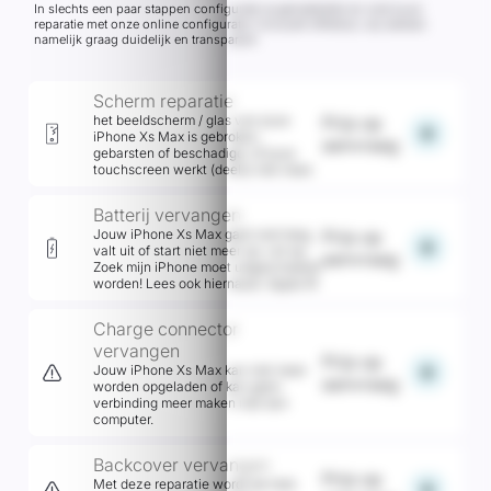
In slechts een paar stappen configureer je gemakkelijk en snel jouw
reparatie met onze online configurator inclusief offertool, wij werken
namelijk graag duidelijk en transparant
Scherm reparatie
het beeldscherm / glas van jouw
Prijs op
add
iPhone Xs Max is gebroken,
aanvraag
gebarsten of beschadigd. of jouw
touchscreen werkt (deels) niet meer.
Batterij vervangen
Jouw iPhone Xs Max gaat snel leeg,
Prijs op
add
valt uit of start niet meer op. Let op,
aanvraag
Zoek mijn iPhone moet uitgeschakeld
worden! Lees ook hiernaast: Apple IR
Charge connector
vervangen
Prijs op
add
Jouw iPhone Xs Max kan niet meer
aanvraag
worden opgeladen of kan geen
verbinding meer maken met een
computer.
Backcover vervangen
Prijs op
Met deze reparatie wordt de hele
add