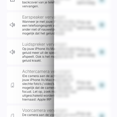
aanvraag
backcover van je telefoon
vervangen.
Earspeaker vervangen
Wanneer je met jouw iPhone Xs Max
Prijs op
add
een telefoongesprek voert, hoor je de
aanvraag
ander niet of nauwelijks. Ook is het
mogelijk dat het geluid kraakt.
Luidspreker vervangen
Op jouw iPhone Xs Max komt er geen
Prijs op
add
geluid meer uit de speaker als je iets
aanvraag
afspeelt. Ook is het mogelijk dat het
geluid kraakt.
Achtercamera vervangen
lDe camera aan de achterkant van
jouw iPhone Xs Max maakt geen of
Prijs op
slechte foto’s / video’s. Ook is het
add
aanvraag
mogelijk dat de camera niet (goed)
focust. Let op, zoek mijn iPhone moet
uitgeschakeld worden! Lees ook
hiernaast: Apple IRP
Voorcamera vervangen
Prijs op
De camera aan de voorkant van jouw
add