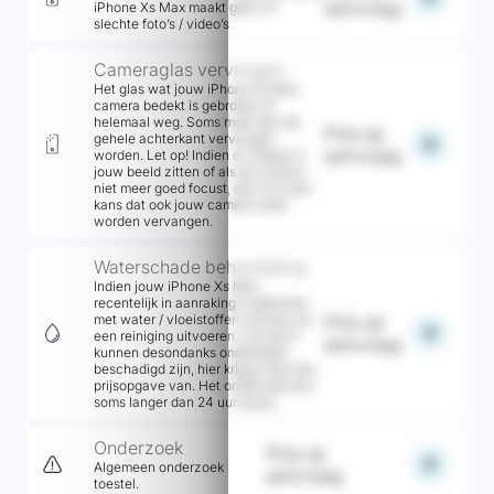
aanvraag
iPhone Xs Max maakt geen of
slechte foto’s / video’s.
Cameraglas vervangen
Het glas wat jouw iPhone Xs Max
camera bedekt is gebroken of
helemaal weg. Soms moet dan de
Prijs op
gehele achterkant vervangen
add
aanvraag
worden. Let op! Indien er vlekjes in
jouw beeld zitten of als de camera
niet meer goed focust, dan is er een
kans dat ook jouw camera moet
worden vervangen.
Waterschade behandeling
Indien jouw iPhone Xs Max
recentelijk in aanraking is gekomen
met water / vloeistoffen, kunnen wij
Prijs op
add
een reiniging uitvoeren. Let op! Er
aanvraag
kunnen desondanks onderdelen
beschadigd zijn, hier krijg je dan een
prijsopgave van. Het onderzoek kan
soms langer dan 24 uur duren.
Onderzoek
Prijs op
add
Algemeen onderzoek
aanvraag
toestel.