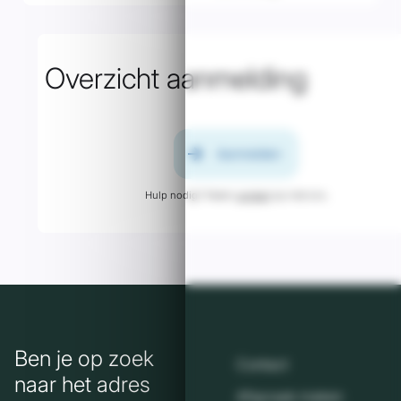
Overzicht aanmelding
arrow_forward
Aanmelden
Hulp nodig? Neem
contact
op met ons.
Ben je op zoek
Contact
naar het adres
Afspraak maken