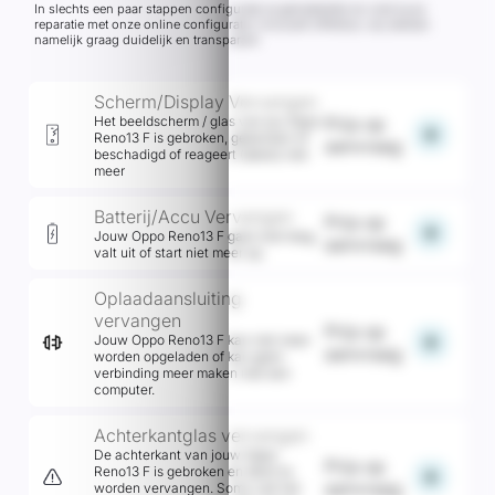
In slechts een paar stappen configureer je gemakkelijk en snel jouw
reparatie met onze online configurator inclusief offertool, wij werken
namelijk graag duidelijk en transparant
Scherm/Display Vervangen
Het beeldscherm / glas van jou Oppo
Prijs op
add
Reno13 F is gebroken, gebarsten of
aanvraag
beschadigd of reageert (deels) niet
meer
Batterij/Accu Vervangen
Prijs op
add
Jouw Oppo Reno13 F gaat snel leeg,
aanvraag
valt uit of start niet meer op.
Oplaadaansluiting
vervangen
Prijs op
add
Jouw Oppo Reno13 F kan niet meer
aanvraag
worden opgeladen of kan geen
verbinding meer maken met een
computer.
Achterkantglas vervangen
De achterkant van jouw Oppo
Prijs op
Reno13 F is gebroken en dient te
add
aanvraag
worden vervangen. Soms valt het