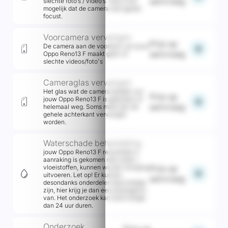
aanvraag
slechte foto’s / video’s. Ook is het
mogelijk dat de camera niet (goed)
focust.
Voorcamera vervangen
Prijs op
De camera aan de voorkant van jouw
add
aanvraag
Oppo Reno13 F maakt geen of
slechte videos/foto's
Cameraglas vervangen
Het glas wat de camera bedekt van
Prijs op
jouw Oppo Reno13 F is gebroken of
add
aanvraag
helemaal weg. Soms moet dan de
gehele achterkant vervangen
worden.
Waterschade behandeling
jouw Oppo Reno13 F recentelijk in
aanraking is gekomen met water /
vloeistoffen, kunnen wij een reiniging
Prijs op
add
uitvoeren. Let op! Er kunnen
aanvraag
desondanks onderdelen beschadigd
zijn, hier krijg je dan een prijsopgave
van. Het onderzoek kan soms langer
dan 24 uur duren.
Onderzoek