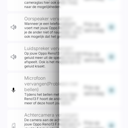
cameraglas hier ook onder. Vraag
naar de mogelijkheden.
Oorspeaker vervangen
Wanneer je een telefoongesprek
Prijs op
add
voert met jouw Oppo Reno13 F , hoor
aanvraag
je de ander niet of nauwelijks. Het is
ook mogelijk dat het geluid kraakt.
Luidspreker vervangen
Op jouw Oppo Reno13 F komt er geen
Prijs op
add
geluid meer uit de speaker als je iets
aanvraag
afspeelt. Ook is het mogelijk dat het
geluid kraakt.
Microfoon
vervangen(Probleem met
Prijs op
bellen)
add
aanvraag
Tijdens het bellen met jouw Oppo
Reno13 F hoort de ander jou niet
meer of deze hoort jou slecht.
Achtercamera vervangen
De camera aan de achterkant van
Prijs op
jouw Oppo Reno13 F maakt geen of
add