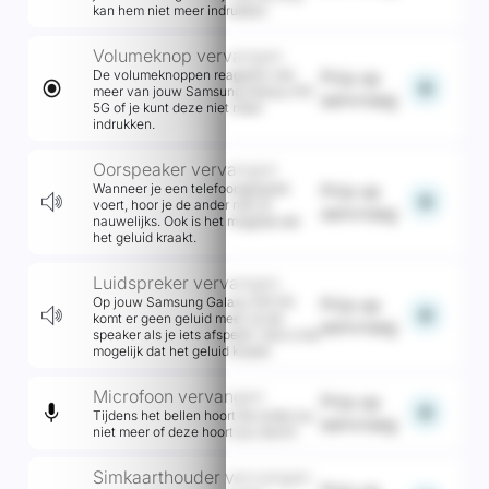
kan hem niet meer indrukken.
Volumeknop vervangen
De volumeknoppen reageren niet
Prijs op
add
meer van jouw Samsung Galaxy A15
aanvraag
5G of je kunt deze niet meer
indrukken.
Oorspeaker vervangen
Wanneer je een telefoongesprek
Prijs op
add
voert, hoor je de ander niet of
aanvraag
nauwelijks. Ook is het mogelijk dat
het geluid kraakt.
Luidspreker vervangen
Op jouw Samsung Galaxy A15 5G
Prijs op
add
komt er geen geluid meer uit de
aanvraag
speaker als je iets afspeelt. Ook is het
mogelijk dat het geluid kraakt.
Microfoon vervangen
Prijs op
add
Tijdens het bellen hoort de ander jou
aanvraag
niet meer of deze hoort jou slecht.
Simkaarthouder vervangen