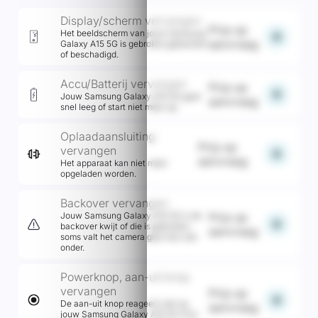
Display/scherm vervangen
Prijs op
Het beeldscherm van jouw Samsung
add
aanvraag
Galaxy A15 5G is gebroken,gebarsten
of beschadigd.
Accu/Batterij vervangen
Prijs op
add
Jouw Samsung Galaxy A15 5G gaat
aanvraag
snel leeg of start niet meer op.
Oplaadaansluiting
Prijs op
vervangen
add
aanvraag
Het apparaat kan niet meer
opgeladen worden.
Backover vervangen
Jouw Samsung Galaxy A15 5G is de
Prijs op
add
backover kwijt of die is gebroken,
aanvraag
soms valt het camera glas hier ook
onder.
Powerknop, aan-uit knop
vervangen
Prijs op
add
De aan-uit knop reageert niet op
aanvraag
jouw Samsung Galaxy A15 5G of je