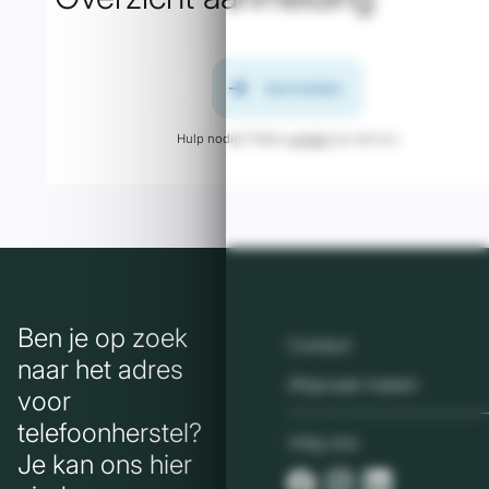
arrow_forward
Aanmelden
Hulp nodig? Neem
contact
op met ons.
Ben je op zoek
Contact
naar het adres
Afspraak maken
voor
telefoonherstel?
Volg ons:
Je kan ons hier