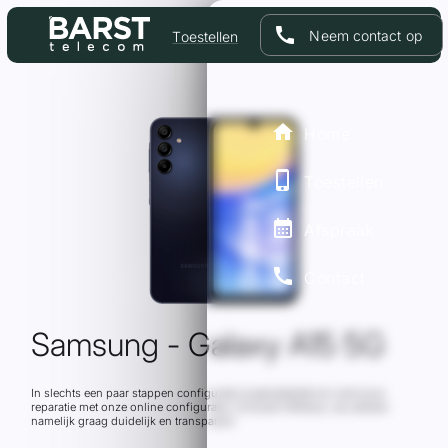
call
Neem contact op
Toestellen
Home
Toestellen
Afspraak
call
Contact
Samsung - Galaxy A15 5G
In slechts een paar stappen configureer je gemakkelijk en snel jouw
reparatie met onze online configurator inclusief offertool, wij werken
namelijk graag duidelijk en transparant