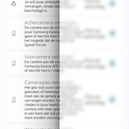
Prijs op
Je wilt jouw simkaarthouder
add
aanvraag
vervangen, omdat deze kwijt of
beschadigd is.
Achercamera vervangen
De camera aan de achterkant van
Prijs op
jouw Samsung Galaxy A15 5G maakt
add
aanvraag
geen of slechte foto’s / video’s. Ook is
het mogelijk dat de camera niet
(goed) focust.
Voorcamera vervangen
Prijs op
De camera aan de voorkant van jouw
add
aanvraag
Samsung Galaxy A15 5G maakt geen
of slechte foto’s / video’s.
Cameraglas vervangen
Het glas wat jouw camera bedekt is
gebroken of helemaal weg. Soms
moet dan de gehele achterkant
Prijs op
add
vervangen worden. Let op! Indien er
aanvraag
vlekjes in jouw beeld zitten of als de
camera niet meer goed focust, dan is
er een kans dat ook jouw camera
moet worden vervangen.