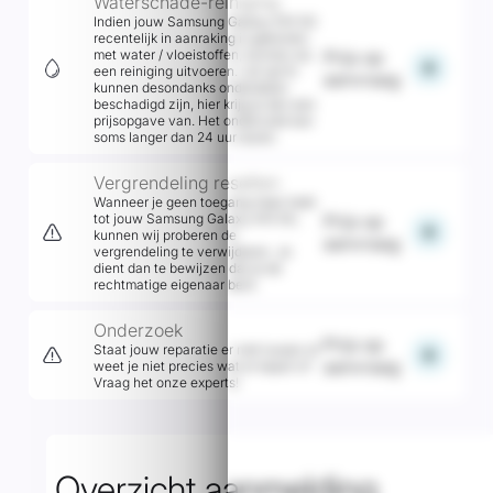
Waterschade-reiniging
Indien jouw Samsung Galaxy A15 5G
recentelijk in aanraking is gekomen
met water / vloeistoffen, kunnen wij
Prijs op
add
een reiniging uitvoeren. Let op! Er
aanvraag
kunnen desondanks onderdelen
beschadigd zijn, hier krijg je dan een
prijsopgave van. Het onderzoek kan
soms langer dan 24 uur duren.
Vergrendeling resetten
Wanneer je geen toegang meer hebt
tot jouw Samsung Galaxy A15 5G,
Prijs op
add
kunnen wij proberen de
aanvraag
vergrendeling te verwijderen. Je
dient dan te bewijzen dat je de
rechtmatige eigenaar bent.
Onderzoek
Prijs op
Staat jouw reparatie er niet tussen of
add
aanvraag
weet je niet precies wat er kapot is?
Vraag het onze experts!
Overzicht aanmelding