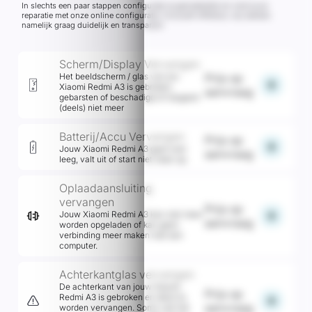
In slechts een paar stappen configureer je gemakkelijk en snel jouw
reparatie met onze online configurator inclusief offertool, wij werken
namelijk graag duidelijk en transparant
Scherm/Display Vervangen
Het beeldscherm / glas van jou
Prijs op
add
Xiaomi Redmi A3 is gebroken,
aanvraag
gebarsten of beschadigd of reageert
(deels) niet meer
Batterij/Accu Vervangen
Prijs op
add
Jouw Xiaomi Redmi A3 gaat snel
aanvraag
leeg, valt uit of start niet meer op.
Oplaadaansluiting
vervangen
Prijs op
add
Jouw Xiaomi Redmi A3 kan niet meer
aanvraag
worden opgeladen of kan geen
verbinding meer maken met een
computer.
Achterkantglas vervangen
De achterkant van jouw Xiaomi
Prijs op
Redmi A3 is gebroken en dient te
add
aanvraag
worden vervangen. Soms valt het