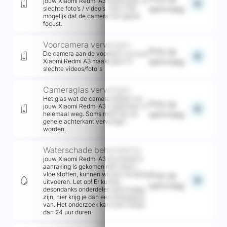
jouw Xiaomi Redmi A3 maakt geen of
add
aanvraag
slechte foto’s / video’s. Ook is het
mogelijk dat de camera niet (goed)
focust.
Voorcamera vervangen
Prijs op
De camera aan de voorkant van jouw
add
aanvraag
Xiaomi Redmi A3 maakt geen of
slechte videos/foto's
Cameraglas vervangen
Het glas wat de camera bedekt van
Prijs op
jouw Xiaomi Redmi A3 is gebroken of
add
aanvraag
helemaal weg. Soms moet dan de
gehele achterkant vervangen
worden.
Waterschade behandeling
jouw Xiaomi Redmi A3 recentelijk in
aanraking is gekomen met water /
vloeistoffen, kunnen wij een reiniging
Prijs op
add
uitvoeren. Let op! Er kunnen
aanvraag
desondanks onderdelen beschadigd
zijn, hier krijg je dan een prijsopgave
van. Het onderzoek kan soms langer
dan 24 uur duren.