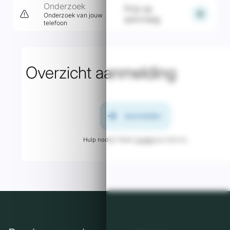
Onderzoek
Prijs op
add
Onderzoek van jouw
aanvraag
telefoon
Overzicht aanmelding
arrow_forward
Aanmelden
Hulp nodig? Neem
contact
op met ons.