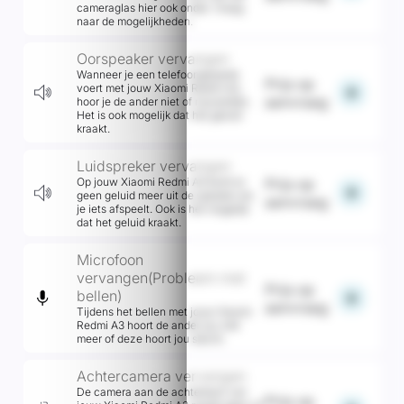
cameraglas hier ook onder. Vraag
naar de mogelijkheden.
Oorspeaker vervangen
Wanneer je een telefoongesprek
Prijs op
voert met jouw Xiaomi Redmi A3,
add
aanvraag
hoor je de ander niet of nauwelijks.
Het is ook mogelijk dat het geluid
kraakt.
Luidspreker vervangen
Op jouw Xiaomi Redmi A3 komt er
Prijs op
add
geen geluid meer uit de speaker als
aanvraag
je iets afspeelt. Ook is het mogelijk
dat het geluid kraakt.
Microfoon
vervangen(Probleem met
Prijs op
bellen)
add
aanvraag
Tijdens het bellen met jouw Xiaomi
Redmi A3 hoort de ander jou niet
meer of deze hoort jou slecht.
Achtercamera vervangen
De camera aan de achterkant van
Prijs op