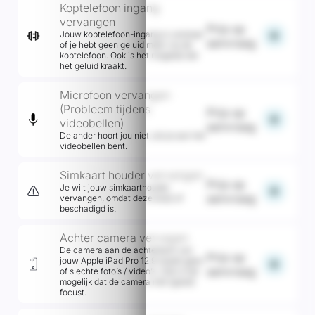
Koptelefoon ingang
vervangen
Prijs op
add
Jouw koptelefoon-ingang is verstopt
aanvraag
of je hebt geen geluid meer via de
koptelefoon. Ook is het mogelijk dat
het geluid kraakt.
Microfoon vervangen
(Probleem tijdens
Prijs op
add
videobellen)
aanvraag
De ander hoort jou niet, als je aan het
videobellen bent.
Simkaart houder vervangen
Prijs op
Je wilt jouw simkaarthouder
add
aanvraag
vervangen, omdat deze kwijt of
beschadigd is.
Achter camera vervagen
De camera aan de achterkant van
Prijs op
jouw Apple iPad Pro 12,9 maakt geen
add
aanvraag
of slechte foto’s / video’s. Ook is het
mogelijk dat de camera niet (goed)
focust.