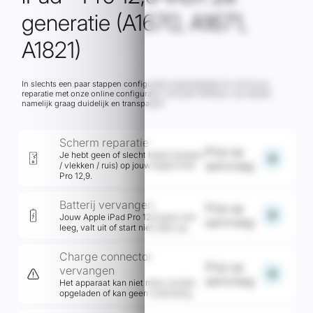
generatie (A1670, A1671,
A1821)
In slechts een paar stappen configureer je gemakkelijk en snel jouw
reparatie met onze online configurator inclusief offertool, wij werken
namelijk graag duidelijk en transparant
Scherm reparatie
Prijs op
Je hebt geen of slecht beeld (strepen
add
aanvraag
/ vlekken / ruis) op jouw Apple iPad
Pro 12,9.
Batterij vervangen
Prijs op
add
Jouw Apple iPad Pro 12,9 gaat snel
aanvraag
leeg, valt uit of start niet meer op.
Charge connector
Prijs op
vervangen
add
aanvraag
Het apparaat kan niet meer worden
opgeladen of kan geen verbinding