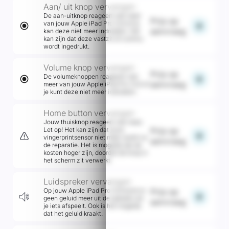
Aan/ uit knop vervangen
De aan-uitknop reageert niet meer
Prijs op
van jouw Apple iPad Pro 12,9 of je
add
aanvraag
kan deze niet meer indrukken. Het
kan zijn dat deze vastzit of continu
wordt ingedrukt.
Volume knop vervangen
Prijs op
De volumeknoppen reageren niet
add
aanvraag
meer van jouw Apple iPad Pro 12,9 of
je kunt deze niet meer indrukken.
Home button vervangen
Jouw thuisknop reageert niet meer.
Let op! Het kan zijn dat jouw
Prijs op
add
vingerprintsensor niet meer werkt na
aanvraag
de reparatie. Het is mogelijk dat de
kosten hoger zijn, doordat de knop in
het scherm zit verwerkt.
Luidspreker vervangen
Op jouw Apple iPad Pro 12,9 komt er
Prijs op
add
geen geluid meer uit de speaker als
aanvraag
je iets afspeelt. Ook is het mogelijk
dat het geluid kraakt.