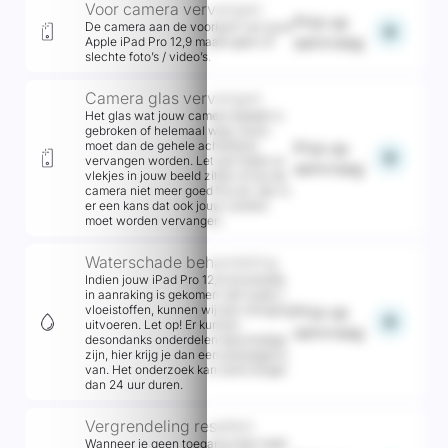
Voor camera vervangen
Prijs op
De camera aan de voorkant van jouw
add
aanvraag
Apple iPad Pro 12,9 maakt geen of
slechte foto’s / video’s.
Camera glas vervangen
Het glas wat jouw camera bedekt is
gebroken of helemaal weg. Soms
moet dan de gehele achterkant
Prijs op
add
vervangen worden. Let op! Indien er
aanvraag
vlekjes in jouw beeld zitten of als de
camera niet meer goed focust, dan is
er een kans dat ook jouw camera
moet worden vervangen.
Waterschade behandeling
Indien jouw iPad Pro 12,9 recentelijk
in aanraking is gekomen met water /
vloeistoffen, kunnen wij een reiniging
Prijs op
add
uitvoeren. Let op! Er kunnen
aanvraag
desondanks onderdelen beschadigd
zijn, hier krijg je dan een prijsopgave
van. Het onderzoek kan soms langer
dan 24 uur duren.
Vergrendeling resetten
Wanneer je geen toegang meer hebt