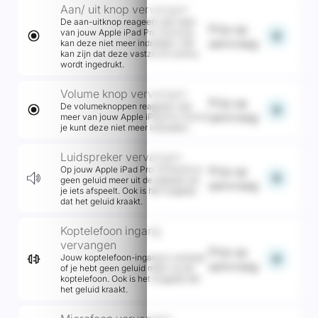
Aan/ uit knop vervangen
De aan-uitknop reageert niet meer
Prijs op
van jouw Apple iPad Pro 12,9 of je
add
aanvraag
kan deze niet meer indrukken. Het
kan zijn dat deze vastzit of continu
wordt ingedrukt.
Volume knop vervangen
Prijs op
De volumeknoppen reageren niet
add
aanvraag
meer van jouw Apple iPad Pro 12,9 of
je kunt deze niet meer indrukken.
Luidspreker vervangen
Op jouw Apple iPad Pro 12,9 komt er
Prijs op
add
geen geluid meer uit de speaker als
aanvraag
je iets afspeelt. Ook is het mogelijk
dat het geluid kraakt.
Koptelefoon ingang
vervangen
Prijs op
add
Jouw koptelefoon-ingang is verstopt
aanvraag
of je hebt geen geluid meer via de
koptelefoon. Ook is het mogelijk dat
het geluid kraakt.