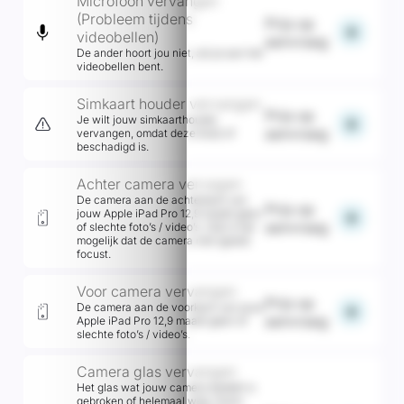
Microfoon vervangen
(Probleem tijdens
Prijs op
add
videobellen)
aanvraag
De ander hoort jou niet, als je aan het
videobellen bent.
Simkaart houder vervangen
Prijs op
Je wilt jouw simkaarthouder
add
aanvraag
vervangen, omdat deze kwijt of
beschadigd is.
Achter camera vervagen
De camera aan de achterkant van
Prijs op
jouw Apple iPad Pro 12,9 maakt geen
add
aanvraag
of slechte foto’s / video’s. Ook is het
mogelijk dat de camera niet (goed)
focust.
Voor camera vervangen
Prijs op
De camera aan de voorkant van jouw
add
aanvraag
Apple iPad Pro 12,9 maakt geen of
slechte foto’s / video’s.
Camera glas vervangen
Het glas wat jouw camera bedekt is
gebroken of helemaal weg. Soms