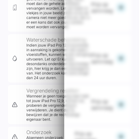
moet dan de gehele achterkant
Prijs op
add
vervangen worden. Let op! Indien er
aanvraag
vlekjes in jouw beeld zitten of als de
camera niet meer goed focust, dan is
er een kans dat ook jouw camera
moet worden vervangen.
Waterschade behandeling
Indien jouw iPad Pro 12,9 recentelijk
in aanraking is gekomen met water /
vloeistoffen, kunnen wij een reiniging
Prijs op
add
uitvoeren. Let op! Er kunnen
aanvraag
desondanks onderdelen beschadigd
zijn, hier krijg je dan een prijsopgave
van. Het onderzoek kan soms langer
dan 24 uur duren.
Vergrendeling resetten
Wanneer je geen toegang meer hebt
tot jouw iPad Pro 12,9, kunnen wij
Prijs op
add
proberen de vergrendeling te
aanvraag
verwijderen. Je dient dan te
bewijzen dat je de rechtmatige
eigenaar bent.
Onderzoek
Prijs op
add
Algemeen onderzoek