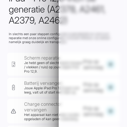
generatie (A2378, A2461,
A2379, A2462)
In slechts een paar stappen configureer je gemakkelijk en snel jouw
reparatie met onze online configurator inclusief offertool, wij werken
namelijk graag duidelijk en transparant
Scherm reparatie
Prijs op
Je hebt geen of slecht beeld (strepen
add
aanvraag
/ vlekken / ruis) op jouw Apple iPad
Pro 12,9.
Batterij vervangen
Prijs op
add
Jouw Apple iPad Pro 12,9 gaat snel
aanvraag
leeg, valt uit of start niet meer op.
Charge connector
Prijs op
vervangen
add
aanvraag
Het apparaat kan niet meer worden
opgeladen of kan geen verbinding