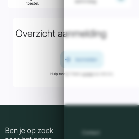
aanvraag
toestel.
Overzicht aanmelding
arrow_forward
Aanmelden
Hulp nodig? Neem
contact
op met ons.
Ben je op zoek
Contact